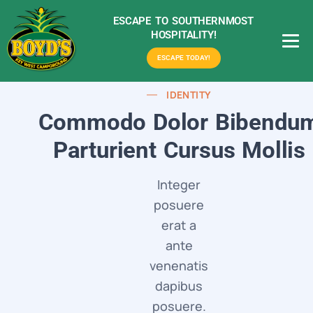
ESCAPE TO SOUTHERNMOST
HOSPITALITY!
ESCAPE TODAY!
IDENTITY
Commodo Dolor Bibendu
Parturient Cursus Mollis
Integer
posuere
erat a
ante
venenatis
dapibus
posuere.