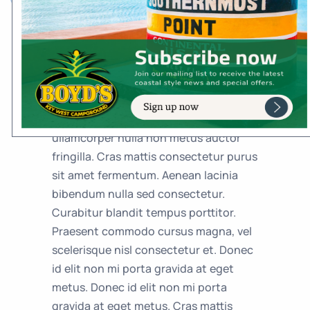
Quam Mollis Bibendum
Maecenas sed diam eget risus varius
blandit sit amet non magna. Donec
ullamcorper nulla non metus auctor
fringilla. Cras mattis consectetur purus
sit amet fermentum. Aenean lacinia
bibendum nulla sed consectetur.
Curabitur blandit tempus porttitor.
Praesent commodo cursus magna, vel
scelerisque nisl consectetur et. Donec
id elit non mi porta gravida at eget
metus. Donec id elit non mi porta
gravida at eget metus. Cras mattis